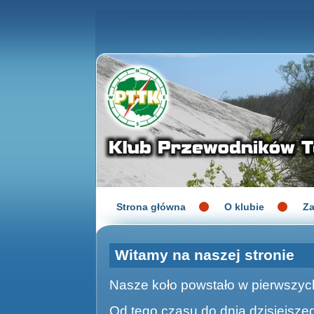
Strona główna
O klubie
Za
Witamy na naszej stronie
Nasze koło powstało w pierwszyc
Od tego czasu do dnia dzisiejsze