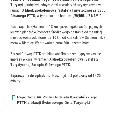
Turystyki,
który był jednym z cyklu wydarzeń turystycznych w
ramach
X Międzypokoleniowej Sztafety Turystycznej Zarządu
Głównego PTTK
, w tym roku pod hasłem:
„WĘDRUJ Z NAMI”.
Trasa rajdu liczyła niecałe 13 km i przebiegała wśród pięknych
leśnych plenerów Pomorza Środkowego na trasie od malutkiej
miejscowości oddalonej ok. 10 km od Koszalina ­– Siecieminek z
metą w Niemicy. Wędrowało
niemal 300 uczestników.
Zarząd Główny PTTK opublikował film prezentujący wszystkie
imprezy w całej w ramach
X Międzypokoleniowej Sztafety
Turystycznej Zarządu Głównego PTTK.
Zapraszamy do oglądania.
Nasz rajd jest pokazany od 12:20
minuty.
Reportaż z 44. Zlotu Oddziału Koszalińskiego
PTTK z okazji Światowego Dnia Turystyki