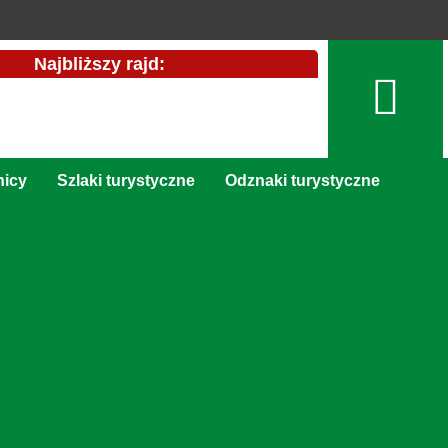
Najbliższy rajd:
nicy
Szlaki turystyczne
Odznaki turystyczne