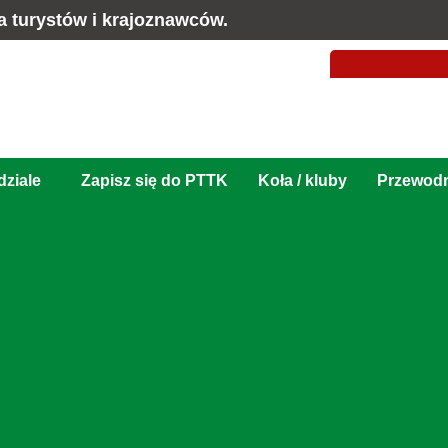
a turystów i krajoznawców.
ziale
Zapisz się do PTTK
Koła / kluby
Przewod