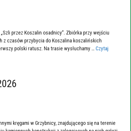
Szli przez Koszalin osadnicy”. Zbiórka przy wejściu
h z czasów przybycia do Koszalina koszalińskich
ierwszy polski ratusz. Na trasie wysłuchamy …
Czytaj
2026
nymi kręgami w Grzybnicy, znajdującego się na terenie
iu kamiennych konstrukcji z zalegających na nich gałęzi