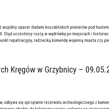
ż wspólny spacer śladami koszalińskich pionierów pod hasłem „
0. Stąd uczestnicy ruszą w wędrówkę po miejscach i historiac
 punkt repatriacyjny, radziecką komendę wojenną miasta czy p
ch Kręgów w Grzybnicy – 09.05.
w, odbywa się sprzątanie rezerwatu archeologicznego z kamien
otowanie obiektu do kolejnego sezonu, polegają na oczyszczen