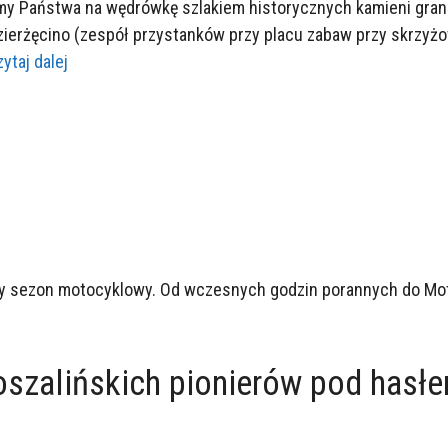
zamy Państwa na wędrówkę szlakiem historycznych kamieni gra
zierżęcino (zespół przystanków przy placu zabaw przy skrzyż
ytaj dalej
ny sezon motocyklowy. Od wczesnych godzin porannych do Motop
oszalińskich pionierów pod hasłe