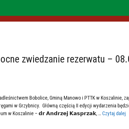
Nocne zwiedzanie rezerwatu – 08
dleśnictwem Bobolice, Gminą Manowo i PTTK w Koszalinie, zap
ęgami w Grzybnicy. Główną częścią II edycji wydarzenia będz
Koszalinie – 𝗱𝗿 𝗔𝗻𝗱𝗿𝘇𝗲𝗷 𝗞𝗮𝘀𝗽𝗿𝘇𝗮𝗸, …
Czytaj dalej