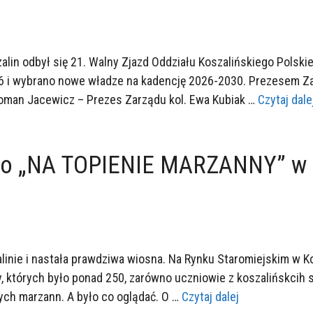
alin odbył się 21. Walny Zjazd Oddziału Koszalińskiego Pols
6 i wybrano nowe władze na kadencję 2026-2030. Prezesem Za
Roman Jacewicz – Prezes Zarządu kol. Ewa Kubiak …
Czytaj dale
zego „NA TOPIENIE MARZANNY” w 
linie i nastała prawdziwa wiosna. Na Rynku Staromiejskim w K
tórych było ponad 250, zarówno uczniowie z koszalińskcih szkół
ch marzann. A było co oglądać. O …
Czytaj dalej