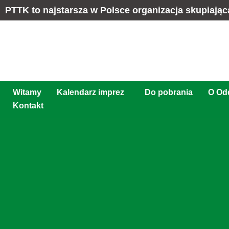
PTTK to najstarsza w Polsce organizacja skupiając
Witamy
Kalendarz imprez
Do pobrania
O Odd
Kontakt