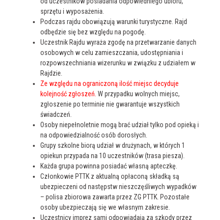
od uczestników posiadania odpowiedniego ubioru,
sprzętu i wyposażenia.
Podczas rajdu obowiązują warunki turystyczne. Rajd
odbędzie się bez względu na pogodę.
Uczestnik Rajdu wyraża zgodę na przetwarzanie danych
osobowych w celu zamieszczania, udostępniania i
rozpowszechniania wizerunku w związku z udziałem w
Rajdzie.
Ze względu na ograniczoną ilość miejsc decyduje
kolejność zgłoszeń.
W przypadku wolnych miejsc,
zgłoszenie po terminie nie gwarantuje wszystkich
świadczeń.
Osoby niepełnoletnie mogą brać udział tylko pod opieką i
na odpowiedzialność osób dorosłych.
Grupy szkolne biorą udział w drużynach, w których 1
opiekun przypada na 10 uczestników (trasa piesza).
Każda grupa powinna posiadać własną apteczkę.
Członkowie PTTK z aktualną opłaconą składką są
ubezpieczeni od następstw nieszczęśliwych wypadków
– polisa zbiorowa zawarta przez ZG PTTK. Pozostałe
osoby ubezpieczają się we własnym zakresie.
Uczestnicy imprez sami odpowiadają za szkody przez