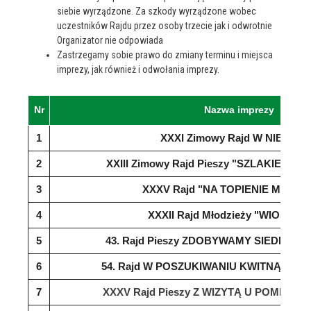
siebie wyrządzone. Za szkody wyrządzone wobec
uczestników Rajdu przez osoby trzecie jak i odwrotnie
Organizator nie odpowiada
Zastrzegamy sobie prawo do zmiany terminu i miejsca
imprezy, jak również i odwołania imprezy.
Nr
Nazwa imprezy
1
XXXI Zimowy Rajd W NIEZNA
2
XXIII Zimowy Rajd Pieszy "SZLAKIEM 
3
XXXV Rajd "NA TOPIENIE MARZ
4
XXXII Rajd Młodzieży "WIOSNA 2
5
43. Rajd Pieszy ZDOBYWAMY SIEDMIO
6
54. Rajd W POSZUKIWANIU KWITNĄCE
7
XXXV Rajd Pieszy Z WIZYTĄ U POMNIK