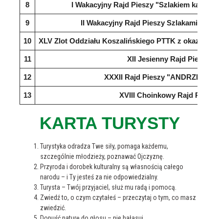
8
I Wakacyjny Rajd Pieszy "Szlakiem kamieni
9
II Wakacyjny Rajd Pieszy Szlakami Góry
10
XLV Zlot Oddziału Koszalińskiego PTTK z okazji Świ
11
XII Jesienny Rajd Pieszy
12
XXXII Rajd Pieszy "ANDRZEJKI 2
13
XVIII Choinkowy Rajd Pieszy
KARTA TURYSTY
Turystyka odradza Twe siły, pomaga każdemu,
szczególnie młodzieży, poznawać Ojczyznę.
Przyroda i dorobek kulturalny są własnością całego
narodu – i Ty jesteś za nie odpowiedzialny.
Turysta – Twój przyjaciel, służ mu radą i pomocą.
Zwiedź to, o czym czytałeś – przeczytaj o tym, co masz
zwiedzić.
Dopuść naturę do głosu – nie hałasuj.