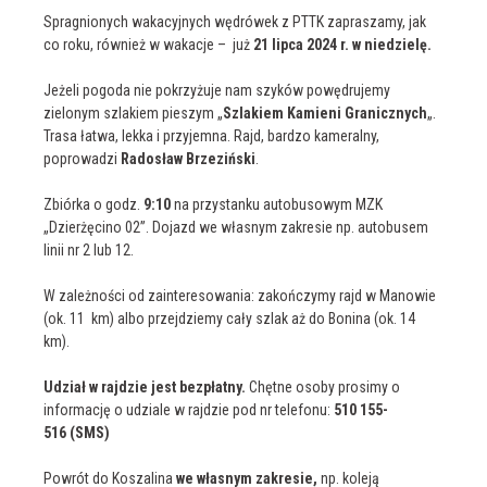
Spragnionych wakacyjnych wędrówek z PTTK zapraszamy, jak
co roku, również w wakacje – już
21 lipca 2024 r. w niedzielę.
Jeżeli pogoda nie pokrzyżuje nam szyków powędrujemy
zielonym szlakiem pieszym „
Szlakiem Kamieni Granicznych
„.
Trasa łatwa, lekka i przyjemna.
Rajd, bardzo kameralny,
poprowadzi
Radosław Brzeziński
.
Zbiórka o godz.
9:10
na przystanku autobusowym MZK
„Dzierżęcino 02”. Dojazd we własnym zakresie np. autobusem
linii nr 2 lub 12.
W zależności od zainteresowania: zakończymy rajd w Manowie
(ok. 11 km) albo przejdziemy cały szlak aż do Bonina (ok. 14
km).
Udział w rajdzie jest bezpłatny.
Chętne osoby prosimy o
informację o udziale w rajdzie pod nr telefonu:
510 155-
516
(SMS)
Powrót do Koszalina
we własnym zakresie,
np. koleją