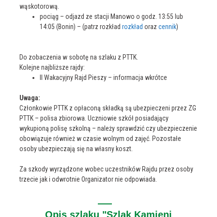
wąskotorową.
pociąg – odjazd ze stacji Manowo o godz. 13:55 lub
14:05 (Bonin) – (patrz rozkład
rozkład
oraz
cennik
)
Do zobaczenia w sobotę na szlaku z PTTK.
Kolejne najbliższe rajdy:
II Wakacyjny Rajd Pieszy – informacja wkrótce
Uwaga:
Członkowie PTTK z opłaconą składką są ubezpieczeni przez ZG
PTTK – polisa zbiorowa. Uczniowie szkół posiadający
wykupioną polisę szkolną – należy sprawdzić czy ubezpieczenie
obowiązuje również w czasie wolnym od zajęć. Pozostałe
osoby ubezpieczają się na własny koszt.
Za szkody wyrządzone wobec uczestników Rajdu przez osoby
trzecie jak i odwrotnie Organizator nie odpowiada.
Opis szlaku "Szlak Kamieni