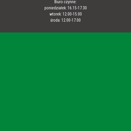
Biuro czynne:
poniedziałek: 16.15-17.30
wtorek: 12.00-15.00
środa: 12.00-17.00