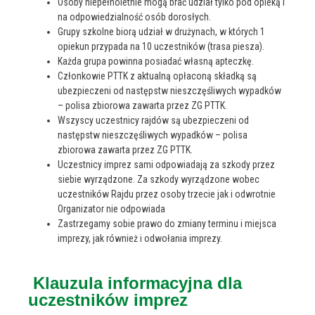
Osoby niepełnoletnie mogą brać udział tylko pod opieką i
Koszalińskiego
na odpowiedzialność osób dorosłych.
10
26.09.2026
PTTK z okazji
Grupy szkolne biorą udział w drużynach, w których 1
Światowego
opiekun przypada na 10 uczestników (trasa piesza).
Dnia Turystyki
Każda grupa powinna posiadać własną apteczkę.
Członkowie PTTK z aktualną opłaconą składką są
XIV Jesienny
ubezpieczeni od następstw nieszczęśliwych wypadków
11
24.10.2026
Rajd Pieszy
– polisa zbiorowa zawarta przez ZG PTTK.
Wszyscy uczestnicy rajdów są ubezpieczeni od
XXXIV Rajd
następstw nieszczęśliwych wypadków – polisa
Pieszy
zbiorowa zawarta przez ZG PTTK.
12
21.11.2026
"ANDRZEJKI
Uczestnicy imprez sami odpowiadają za szkody przez
2026"
siebie wyrządzone. Za szkody wyrządzone wobec
uczestników Rajdu przez osoby trzecie jak i odwrotnie
XX Choinkowy
Organizator nie odpowiada
13
12.12.2026
Rajd Pieszy
Zastrzegamy sobie prawo do zmiany terminu i miejsca
imprezy, jak również i odwołania imprezy.
Klauzula informacyjna dla
uczestników imprez