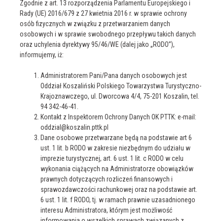
Zgodnie z art. 13 rozporządzenia Parlamentu Europejskiego i
Rady (UE) 2016/679 z 27 kwietnia 2016 r. w sprawie ochrony
osób fizycznych w związku z przetwarzaniem danych
osobowych i w sprawie swobodnego przepływu takich danych
oraz uchylenia dyrektywy 95/46/WE (dalej jako „RODO”),
informujemy, iż:
Administratorem Pani/Pana danych osobowych jest
Oddział Koszaliński Polskiego Towarzystwa Turystyczno-
Krajoznawczego, ul. Dworcowa 4/4, 75-201 Koszalin, tel.
94 342-46-41.
Kontakt z Inspektorem Ochrony Danych OK PTTK: e-mail:
oddzial@koszalin.pttk.pl
Dane osobowe przetwarzane będą na podstawie art 6
ust. 1 lit. b RODO w zakresie niezbędnym do udziału w
imprezie turystycznej, art. 6 ust. 1 lit. c RODO w celu
wykonania ciążących na Administratorze obowiązków
prawnych dotyczących rozliczeń finansowych i
sprawozdawczości rachunkowej oraz na podstawie art.
6 ust. 1 lit. f RODO, tj. w ramach prawnie uzasadnionego
interesu Administratora, którym jest możliwość
informowania o wszelkich sprawach związanych z