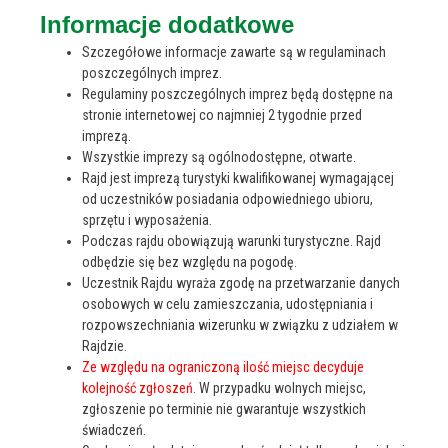
Kamieni
Informacje dodatkowe
Granicznych
Szczegółowe informacje zawarte są w regulaminach
56. Rajd W
poszczególnych imprez.
POSZUKIWANIU
Regulaminy poszczególnych imprez będą dostępne na
6
30.05.2026
KWITNĄCEGO
stronie internetowej co najmniej 2 tygodnie przed
ŻARNOWCA
imprezą.
Wszystkie imprezy są ogólnodostępne, otwarte.
XXXVII Rajd
Rajd jest imprezą turystyki kwalifikowanej wymagającej
Pieszy Z
od uczestników posiadania odpowiedniego ubioru,
7
WIZYTĄ U
20.06.2026
sprzętu i wyposażenia.
POMNIKÓW
Podczas rajdu obowiązują warunki turystyczne. Rajd
PRZYRODY
odbędzie się bez względu na pogodę.
Uczestnik Rajdu wyraża zgodę na przetwarzanie danych
Wakacyjny Rajd
osobowych w celu zamieszczania, udostępniania i
8
04.07.2026
Pieszy
rozpowszechniania wizerunku w związku z udziałem w
Rajdzie.
II Wakacyjny
Ze względu na ograniczoną ilość miejsc decyduje
9
01.08.2026
Rajd Pieszy
kolejność zgłoszeń.
W przypadku wolnych miejsc,
zgłoszenie po terminie nie gwarantuje wszystkich
XLVII Zlot
świadczeń.
Oddziału