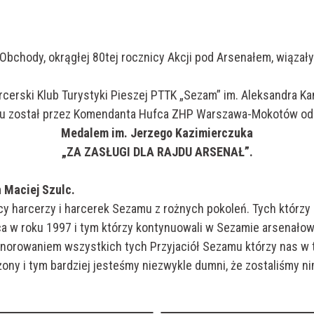
a. Obchody, okrągłej 80tej rocznicy Akcji pod Arsenałem, wiąza
cerski Klub Turystyki Pieszej PTTK „Sezam” im. Aleksandra Kam
alu został przez Komendanta Hufca ZHP Warszawa-Mokotów o
Medalem im. Jerzego Kazimierczuka
„ZA ZASŁUGI DLA RAJDU ARSENAŁ”.
 Maciej Szulc.
y harcerzy i harcerek Sezamu z rożnych pokoleń. Tych którz
ca w roku 1997 i tym którzy kontynuowali w Sezamie arsenało
uhonorowaniem wszystkich tych Przyjaciół Sezamu którzy nas w 
ony i tym bardziej jesteśmy niezwykle dumni, że zostaliśmy ni