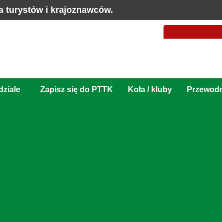
a turystów i krajoznawców.
ziale
Zapisz się do PTTK
Koła / kluby
Przewod