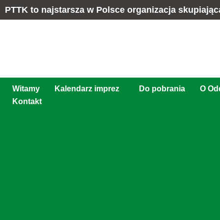
PTTK to najstarsza w Polsce organizacja skupiając
Witamy
Kalendarz imprez
Do pobrania
O Odd
Kontakt