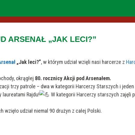
JD ARSENAŁ „JAK LECI?”
Arsenał
„Jak leci?”
, w którym udział wzięli nasi harcerze z
Harc
bchody, okrągłej
80. rocznicy Akcji pod Arsenałem.
cji trzy patrole – dwa w kategorii Harcerzy Starszych i jeden
y laureatami Rajdu!
W kategorii Harcerzy starszych zajęli p
 wzięło udział niemal 90 drużyn z całej Polski.