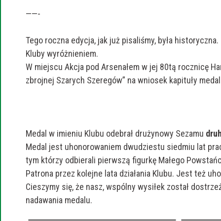
——-
Tego roczna edycja, jak już pisaliśmy, była historyczn
Kluby wyróżnieniem.
W miejscu Akcja pod Arsenałem w jej 80tą rocznicę Har
zbrojnej Szarych Szeregów” na wniosek kapituły med
Medal w imieniu Klubu odebrał drużynowy Sezamu
druh
Medal jest uhonorowaniem dwudziestu siedmiu lat prac
tym którzy odbierali pierwszą figurkę Małego Powstań
Patrona przez kolejne lata działania Klubu. Jest też 
Cieszymy się, że nasz, wspólny wysiłek został dostrzeż
nadawania medalu.