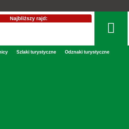
Najbliższy rajd:
nicy
Szlaki turystyczne
Odznaki turystyczne