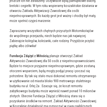
jeszcze ich nie zdradzimy. Oczywiście będą pamiątkowe blachy,
breloki i cegiełki. W tym roku wspieramy koszalińskie działania w
otwarciu Zakładu Aktywizacji Zawodowej dla osób
niepełnosprawnych. Bo każdy gest jest ważny i choćby był mały,
może spełnić czyjeś marzenie.
Zapraszamy wszystkich chętnych przyszłych Motomikołajów
do wspólnego przejazdu, niech będzie nas jak najwięcej.
Zabierajcie kolegów, koleżanki, całe rodziny. Przyjdźcie przybić
piątkę albo żółwika!
Fundacja Zdążyć z Miłością
planuje otworzyć Zakład
Aktywności Zawodowej dla 50 osób z niepełnosprawnościami.
Będzie to miejsce przyjazne niepełnosprawnym, gdzie zostaną
otoczeni wsparciem, będą mogły podjąć pracę i poczuć się
potrzebne. By tak się stało musi dokonać remontu otrzymanego
w użytkowanie od miasta blisko 900 metrowego stuletniego
budynku na ul. Orlej 2a . Szacuje się, że koszt remontu
zabytkowego budynku może wynieść nawet ponad 10 milionów
złotych. Obecnie Fundacja Zdążyć z Miłością stara się o
pozyskanie środków na remont. Zakład Aktywności Zawodowej
w Koszalinie działalność ma rozpocząć w ciągu najbliższych