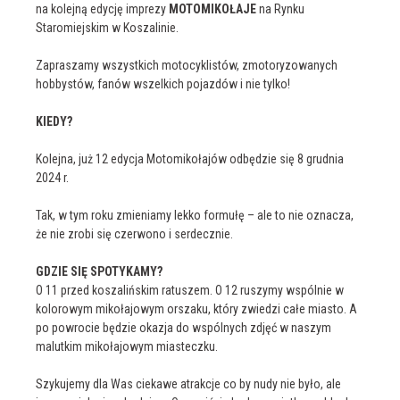
na kolejną edycję imprezy
MOTOMIKOŁAJE
na Rynku
Staromiejskim w Koszalinie.
Zapraszamy wszystkich motocyklistów, zmotoryzowanych
hobbystów, fanów wszelkich pojazdów i nie tylko!
KIEDY?
Kolejna, już 12 edycja Motomikołajów odbędzie się 8 grudnia
2024 r.
Tak, w tym roku zmieniamy lekko formułę – ale to nie oznacza,
że nie zrobi się czerwono i serdecznie.
GDZIE SIĘ SPOTYKAMY?
O 11 przed koszalińskim ratuszem. O 12 ruszymy wspólnie w
kolorowym mikołajowym orszaku, który zwiedzi całe miasto. A
po powrocie będzie okazja do wspólnych zdjęć w naszym
malutkim mikołajowym miasteczku.
Szykujemy dla Was ciekawe atrakcje co by nudy nie było, ale