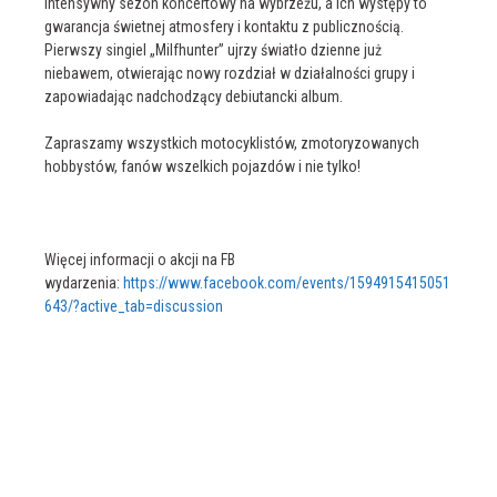
intensywny sezon koncertowy na wybrzeżu, a ich występy to
gwarancja świetnej atmosfery i kontaktu z publicznością.
Pierwszy singiel „Milfhunter” ujrzy światło dzienne już
niebawem, otwierając nowy rozdział w działalności grupy i
zapowiadając nadchodzący debiutancki album.
Zapraszamy wszystkich motocyklistów, zmotoryzowanych
hobbystów, fanów wszelkich pojazdów i nie tylko!
Więcej informacji o akcji na FB
wydarzenia:
https://www.facebook.com/events/1594915415051
643/?active_tab=discussion