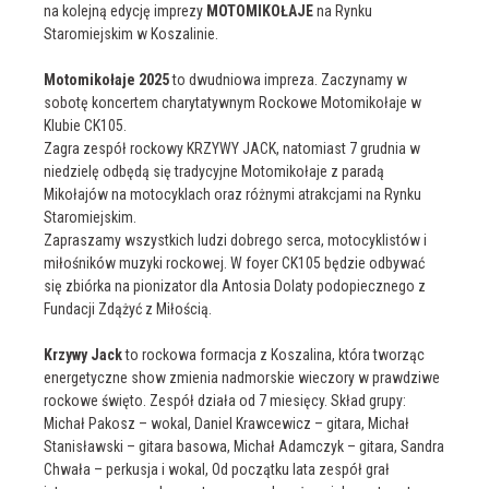
na kolejną edycję imprezy
MOTOMIKOŁAJE
na Rynku
Staromiejskim w Koszalinie.
Motomikołaje
2025
to dwudniowa impreza. Zaczynamy w
sobotę koncertem charytatywnym Rockowe Motomikołaje w
Klubie CK105.
Zagra zespół rockowy KRZYWY JACK, natomiast 7 grudnia w
niedzielę odbędą się tradycyjne Motomikołaje z paradą
Mikołajów na motocyklach oraz różnymi atrakcjami na Rynku
Staromiejskim.
Zapraszamy wszystkich ludzi dobrego serca, motocyklistów i
miłośników muzyki rockowej. W foyer CK105 będzie odbywać
się zbiórka na pionizator dla Antosia Dolaty podopiecznego z
Fundacji Zdążyć z Miłością.
Krzywy Jack
to rockowa formacja z Koszalina, która tworząc
energetyczne show zmienia nadmorskie wieczory w prawdziwe
rockowe święto. Zespół działa od 7 miesięcy. Skład grupy:
Michał Pakosz – wokal, Daniel Krawcewicz – gitara, Michał
Stanisławski – gitara basowa, Michał Adamczyk – gitara, Sandra
Chwała – perkusja i wokal, Od początku lata zespół grał