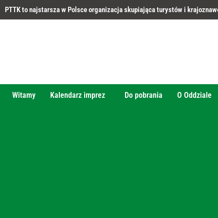
PTTK to najstarsza w Polsce organizacja skupiająca turystów i krajozna
Witamy
Kalendarz imprez
Do pobrania
O Oddziale