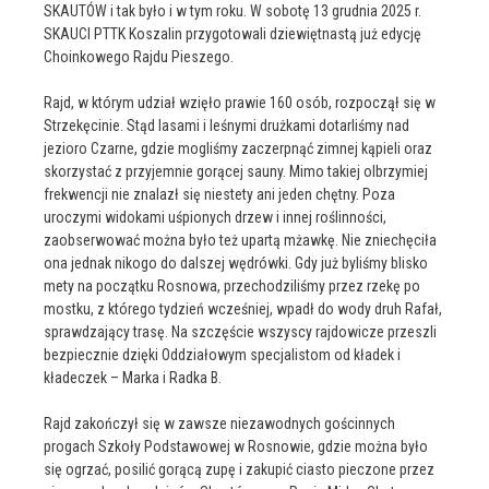
SKAUTÓW i tak było i w tym roku. W sobotę 13 grudnia 2025 r.
SKAUCI PTTK Koszalin przygotowali dziewiętnastą już edycję
Choinkowego Rajdu Pieszego.
Rajd, w którym udział wzięło prawie 160 osób, rozpoczął się w
Strzekęcinie. Stąd lasami i leśnymi drużkami dotarliśmy nad
jezioro Czarne, gdzie mogliśmy zaczerpnąć zimnej kąpieli oraz
skorzystać z przyjemnie gorącej sauny. Mimo takiej olbrzymiej
frekwencji nie znalazł się niestety ani jeden chętny. Poza
uroczymi widokami uśpionych drzew i innej roślinności,
zaobserwować można było też upartą mżawkę. Nie zniechęciła
ona jednak nikogo do dalszej wędrówki. Gdy już byliśmy blisko
mety na początku Rosnowa, przechodziliśmy przez rzekę po
mostku, z którego tydzień wcześniej, wpadł do wody druh Rafał,
sprawdzający trasę. Na szczęście wszyscy rajdowicze przeszli
bezpiecznie dzięki Oddziałowym specjalistom od kładek i
kładeczek – Marka i Radka B.
Rajd zakończył się w zawsze niezawodnych gościnnych
progach Szkoły Podstawowej w Rosnowie, gdzie można było
się ogrzać, posilić gorącą zupę i zakupić ciasto pieczone przez