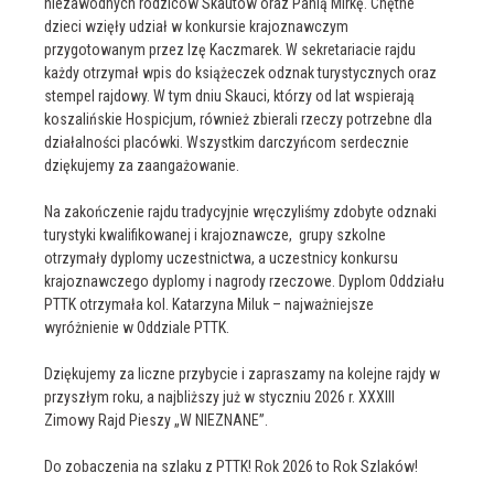
niezawodnych rodziców Skautów oraz Panią Mirkę. Chętne
dzieci wzięły udział w konkursie krajoznawczym
przygotowanym przez Izę Kaczmarek. W sekretariacie rajdu
każdy otrzymał wpis do książeczek odznak turystycznych oraz
stempel rajdowy. W tym dniu Skauci, którzy od lat wspierają
koszalińskie Hospicjum, również zbierali rzeczy potrzebne dla
działalności placówki. Wszystkim darczyńcom serdecznie
dziękujemy za zaangażowanie.
Na zakończenie rajdu tradycyjnie wręczyliśmy zdobyte odznaki
turystyki kwalifikowanej i krajoznawcze, grupy szkolne
otrzymały dyplomy uczestnictwa, a uczestnicy konkursu
krajoznawczego dyplomy i nagrody rzeczowe. Dyplom Oddziału
PTTK otrzymała kol. Katarzyna Miluk – najważniejsze
wyróżnienie w Oddziale PTTK.
Dziękujemy za liczne przybycie i zapraszamy na kolejne rajdy w
przyszłym roku, a najbliższy już w styczniu 2026 r. XXXIII
Zimowy Rajd Pieszy „W NIEZNANE”.
Do zobaczenia na szlaku z PTTK! Rok 2026 to Rok Szlaków!