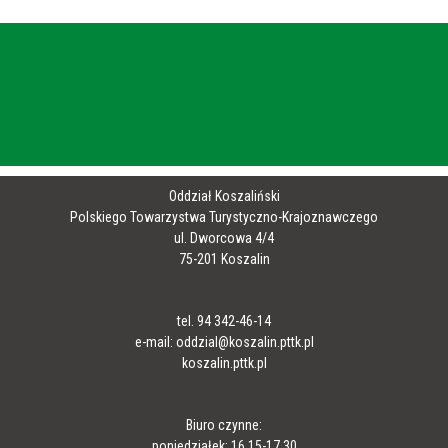
Oddział Koszaliński
Polskiego Towarzystwa Turystyczno-Krajoznawczego
ul. Dworcowa 4/4
75-201 Koszalin
tel. 94 342-46-14
e-mail: oddzial@koszalin.pttk.pl
koszalin.pttk.pl
Biuro czynne:
poniedziałek: 16.15-17.30