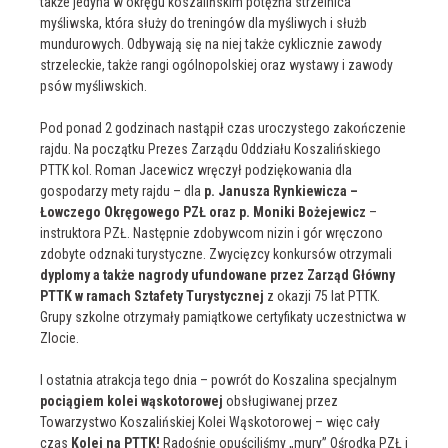
także jedyna w okręgu koszalińskim potężna strzelnica
myśliwska, która służy do treningów dla myśliwych i służb
mundurowych. Odbywają się na niej także cyklicznie zawody
strzeleckie, także rangi ogólnopolskiej oraz wystawy i zawody
psów myśliwskich.
Pod ponad 2 godzinach nastąpił czas uroczystego zakończenie
rajdu. Na początku Prezes Zarządu Oddziału Koszalińskiego
PTTK kol. Roman Jacewicz wręczył podziękowania dla
gospodarzy mety rajdu – dla
p. Janusza Rynkiewicza –
Łowczego Okręgowego PZŁ oraz p. Moniki Bożejewicz
–
instruktora PZŁ. Następnie zdobywcom nizin i gór wręczono
zdobyte odznaki turystyczne. Zwycięzcy konkursów otrzymali
dyplomy a także nagrody ufundowane przez Zarząd Główny
PTTK w ramach Sztafety Turystycznej
z okazji 75 lat PTTK.
Grupy szkolne otrzymały pamiątkowe certyfikaty uczestnictwa w
Zlocie.
I ostatnia atrakcja tego dnia – powrót do Koszalina specjalnym
pociągiem kolei wąskotorowej
obsługiwanej przez
Towarzystwo Koszalińskiej Kolei Wąskotorowej – więc cały
czas
Kolej na PTTK!
Radośnie opuściliśmy „mury” Ośrodka PZŁ i