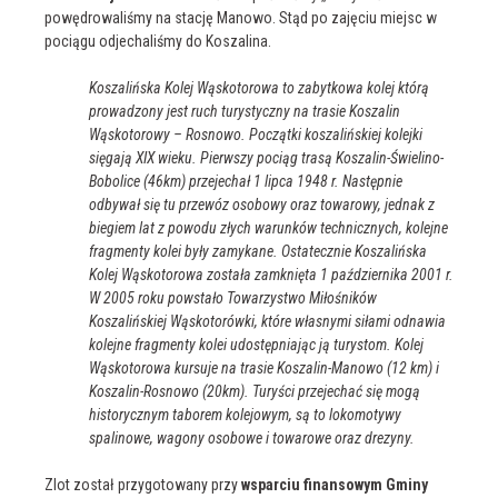
powędrowaliśmy na stację Manowo. Stąd po zajęciu miejsc w
pociągu odjechaliśmy do Koszalina.
Koszalińska Kolej Wąskotorowa to zabytkowa kolej którą
prowadzony jest ruch turystyczny na trasie Koszalin
Wąskotorowy – Rosnowo. Początki koszalińskiej kolejki
sięgają XIX wieku. Pierwszy pociąg trasą Koszalin-Świelino-
Bobolice (46km) przejechał 1 lipca 1948 r. Następnie
odbywał się tu przewóz osobowy oraz towarowy, jednak z
biegiem lat z powodu złych warunków technicznych, kolejne
fragmenty kolei były zamykane. Ostatecznie Koszalińska
Kolej Wąskotorowa została zamknięta 1 października 2001 r.
W 2005 roku powstało Towarzystwo Miłośników
Koszalińskiej Wąskotorówki, które własnymi siłami odnawia
kolejne fragmenty kolei udostępniając ją turystom. Kolej
Wąskotorowa kursuje na trasie Koszalin-Manowo (12 km) i
Koszalin-Rosnowo (20km). Turyści przejechać się mogą
historycznym taborem kolejowym, są to lokomotywy
spalinowe, wagony osobowe i towarowe oraz drezyny.
Zlot został przygotowany przy
wsparciu finansowym Gminy