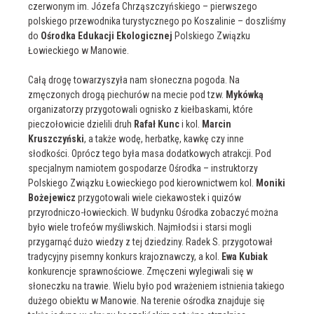
czerwonym im. Józefa Chrząszczyńskiego – pierwszego
polskiego przewodnika turystycznego po Koszalinie – doszliśmy
do
Ośrodka Edukacji Ekologicznej
Polskiego Związku
Łowieckiego w Manowie.
Całą drogę towarzyszyła nam słoneczna pogoda. Na
zmęczonych drogą piechurów na mecie pod tzw.
Mykówką
organizatorzy przygotowali ognisko z kiełbaskami, które
pieczołowicie dzielili druh
Rafał Kunc
i kol.
Marcin
Kruszczyński
, a także wodę, herbatkę, kawkę czy inne
słodkości. Oprócz tego była masa dodatkowych atrakcji. Pod
specjalnym namiotem gospodarze Ośrodka – instruktorzy
Polskiego Związku Łowieckiego pod kierownictwem kol.
Moniki
Bożejewicz
przygotowali wiele ciekawostek i quizów
przyrodniczo-łowieckich. W budynku Ośrodka zobaczyć można
było wiele trofeów myśliwskich. Najmłodsi i starsi mogli
przygarnąć dużo wiedzy z tej dziedziny. Radek S. przygotował
tradycyjny pisemny konkurs krajoznawczy, a kol.
Ewa Kubiak
konkurencje sprawnościowe. Zmęczeni wylegiwali się w
słoneczku na trawie. Wielu było pod wrażeniem istnienia takiego
dużego obiektu w Manowie. Na terenie ośrodka znajduje się