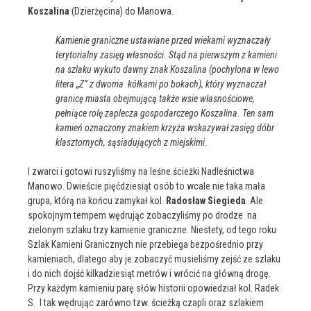
Koszalina
(Dzierżęcina) do Manowa.
Kamienie graniczne ustawiane przed wiekami wyznaczały
terytorialny zasięg własności. Stąd na pierwszym z kamieni
na szlaku wykuto dawny znak Koszalina (pochylona w lewo
litera „Z” z dwoma kółkami po bokach), który wyznaczał
granicę miasta obejmującą także wsie własnościowe,
pełniące rolę zaplecza gospodarczego Koszalina. Ten sam
kamień oznaczony znakiem krzyża wskazywał zasięg dóbr
klasztornych, sąsiadujących z miejskimi.
I zwarci i gotowi ruszyliśmy na leśne ścieżki Nadleśnictwa
Manowo. Dwieście pięćdziesiąt osób to wcale nie taka mała
grupa, którą na końcu zamykał kol.
Radosław Siegieda
. Ale
spokojnym tempem wędrując zobaczyliśmy po drodze na
zielonym szlaku trzy kamienie graniczne. Niestety, od tego roku
Szlak Kamieni Granicznych nie przebiega bezpośrednio przy
kamieniach, dlatego aby je zobaczyć musieliśmy zejść ze szlaku
i do nich dojść kilkadziesiąt metrów i wrócić na główną drogę.
Przy każdym kamieniu parę słów historii opowiedział kol. Radek
S. I tak wędrując zarówno tzw. ścieżką czapli oraz szlakiem