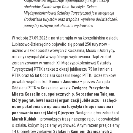
Krajoznawcze organizuje ogólnopolską akcję z okazji
obchodów Światowego Dnia Turystyki. Celem
Międzypokoleniowej Sztafety Turystycznej jest integracja
środowiska turystów oraz wspólna wymiana doświadczeń,
pomiędzy różnymi pokoleniami wędrowców.
W sobotę 27.09.2025 r. na start rajdu w na koszalińskim osiedlu
Lubiatowo-Dzierżęcino pojawiło się ponad 250 turystów –
uczniów szkół podstawowych z Koszalina, Mścic i Dobrzycy,
rodziny i sympatyków wspólnego wędrowania. Rajd został
zorganizowany w ramach XII Międzypokoleniowej Sztafety
Turystycznej PTTK a także z okazji jubileuszu 75 lat istnienia
PTTK oraz 65 lat Oddziału Koszalińskiego PTTK. Uczestników
powitali wspólnie kol.
Roman Jacewicz
– prezes Zarządu
Oddziału PTTK w Koszalinie wraz z
Zastępcą Prezydenta
Miasta Koszalin ds. społecznych p. Sebastianem Tałajem
,
który pogratulował naszej organizacji jubileuszu i zachęcił
nowe pokolenia do uprawiania turystyki i krajoznawstwa i
poznawania naszej Małej Ojczyzny.
Następnie głos zabrał kol.
Marek Kubiak
– prowadzący trasę naszego rajdu i opowiedział
o szlaku, którym będziemy wędrować. A tym razem przejdziemy
14 kilometrów zielonym
Szlakiem Kamieni Granicznych z