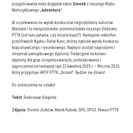
przygotowania mety doglądał także
Gienek
z naszego Klubu
Motocyklowego „
Adventure
”.
W oczekiwaniu na wyniki konkursów nagrodziliśmy autorów
Marzann i tu niespodzianka: premiera kubka naszego Oddziału
PTTK (od razu pytania: czy można kupić?). Następnie mikrofon
przechwycili Agata i Rafał Kunc, którzy ogłosili wyniki konkursu
krajoznawczego i rysunkowego. Najlepsi zostali nagrodzeni i
otrzymali pamiątkowego dyplomy. Tradycyjnie na koniec
dyplomy dla grup zorganizowanych, podziękowania i
zaproszenia na następny rajd 22 kwietnia 2023 r. – Wiosna 2023,
który przygotuje HKTP PTTK „Sezam”. Będzie się działo!
Do zobaczenia na szlaku!
Tekst:
Radosław Siegieda
Zdjęcia:
Dorota Jóźków, Marek Kubiak, SP6, SP23, Skauci PTTK