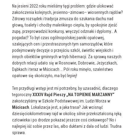
Na jesieni 2022 roku mieliśmy tęgi problem: gdzie ulokować
zakończenia kolejnych, jesienno–zimowo– wiosennych rajdów?
Zdrowy rozsądek i tradycja zmusza do szukania dachu nad
głową, toalety i choćby maleńkiego ciepła, by spokojnie zjeść
zupę, przeprowadzić konkursy, wręczyć odznaki i dyplomy… A
pogadać? To był czas ogólnopolskiej paniki opałowej,
szalejących cen i przestraszonych tym samorządów, które
podejmowały decyzje o przejściu szkół, świetlic wiejskich i
innych obiektów gminnych w tryb hibernacji. Za sprawą naszych
dobrych relacji udało się w Rosnowie, Dobrowie, Jeżyczkach,
Dąbkach i teraz w Mścicach … Pół roku minęło, szaleństwo
opałowe się skończyło, ma być lepiej!
Ten przydługi wstęp jest mi potrzebny, by uzasadnić, dlaczego
tegoroczny
XXXIV Rajd Pieszy „NA TOPIENIE MARZANNY”
zakończyliśmy w Szkole Podstawowej im. Ludzi Morza w
Mścicach
. Lokalizacja jest, a jaka trasa? Jak wcisnąć
dziesięciokilometrowy rajd w okolicę silnie przekształconą ręką
człowieka i po drodze pokazać jeszcze coś ciekawego? No i
najlepiej iść sobie przez las, albo duktami z dala od ludzi. Trudna
sprawa.