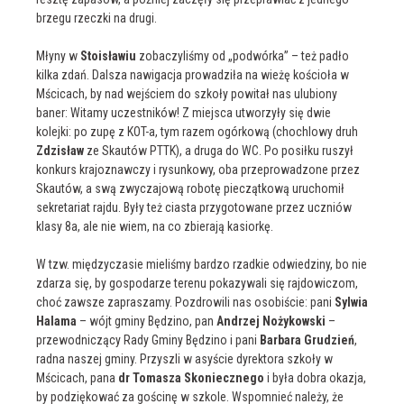
brzegu rzeczki na drugi.
Młyny w
Stoisławiu
zobaczyliśmy od „podwórka” – też padło
kilka zdań. Dalsza nawigacja prowadziła na wieżę kościoła w
Mścicach, by nad wejściem do szkoły powitał nas ulubiony
baner: Witamy uczestników! Z miejsca utworzyły się dwie
kolejki: po zupę z KOT-a, tym razem ogórkową (chochlowy druh
Zdzisław
ze Skautów PTTK), a druga do WC. Po posiłku ruszył
konkurs krajoznawczy i rysunkowy, oba przeprowadzone przez
Skautów, a swą zwyczajową robotę pieczątkową uruchomił
sekretariat rajdu. Były też ciasta przygotowane przez uczniów
klasy 8a, ale nie wiem, na co zbierają kasiorkę.
W tzw. międzyczasie mieliśmy bardzo rzadkie odwiedziny, bo nie
zdarza się, by gospodarze terenu pokazywali się rajdowiczom,
choć zawsze zapraszamy. Pozdrowili nas osobiście: pani
Sylwia
Halama
– wójt gminy Będzino, pan
Andrzej Nożykowski
–
przewodniczący Rady Gminy Będzino i pani
Barbara Grudzień
,
radna naszej gminy. Przyszli w asyście dyrektora szkoły w
Mścicach, pana
dr Tomasza Skoniecznego
i była dobra okazja,
by podziękować za gościnę w szkole. Wspomnieć należy, że