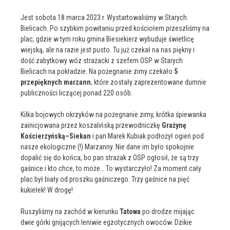
Jest sobota 18 marca 2023 r. Wystartowaliśmy w Starych
Bielicach. Po szybkim powitaniu przed kościołem przeszliśmy na
plac, gdzie w tym roku gmina Biesiekierz wybuduje świetlicę
wiejską, ale na razie jest pusto. Tu już czekał na nas piękny i
dość zabytkowy wóz strażacki z szefem OSP w Starych
Bielicach na pokładzie. Na pożegnanie zimy czekało
5
przepięknych marzann
, które zostały zaprezentowane dumnie
publiczności liczącej ponad 220 osób.
Kilka bojowych okrzyków na pożegnanie zimy, krótka śpiewanka
zainicjowana przez koszalińską przewodniczkę
Grażynę
Kościerzyńską–Siekan
i pan Marek Kubiak podłożył ogień pod
nasze ekologiczne (!) Marzanny. Nie dane im było spokojnie
dopalić się do końca, bo pan strażak z OSP ogłosił, że są trzy
gaśnice i kto chce, to może… To wystarczyło! Za moment cały
plac był biały od proszku gaśniczego. Trzy gaśnice na pięć
kukiełek! W drogę!
Ruszyliśmy na zachód w kierunku
Tatowa
po drodze mijając
dwie górki gnijących leniwie egzotycznych owoców. Dzikie