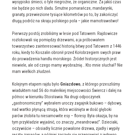
wysypisko śmieci; o tyle niegroźne, że organiczne. Za jakiś czas
nie będzie po nich śladu. Smutne pomarańcze, mandarynki,
granaty, przewiezione tysiące kilometrów po to, by zakończyć
długą podróż na skraju polskiego pola – jakie marnotrawstwo!
Pierwszy postój zrobiliśmy w lesie pod Tatowem. Rajdowicze
rozlokowali się pomiędzy drzewami, a ja próbowałem
towarzystwo zainteresować historią bitwy pod Tatowem z 1446
roku, kiedy to Koszalin obronił przed Kołobrzegiem swych praw
do prowadzenia handlu morskiego. Źródeł historycznych jest
niewiele, ale od czego mamy wyobraźnię… Kto mnie słuchał? Nie
mam wielkich złudzeń.
Kolejnym etapem rajdu było
Gniazdowo
, z którego przeszliśmy
wiaduktem nad S6 do maleńkiej miejscowości Świercz i dalej na
północ w kierunku Stoisławia. Na drugi odpoczynek
„gastronomiczny” wybrałem uroczy zagajnik bukowo – dębowy,
nad wartko płynącą strugą, która wciśnięta w dość głęboki
parów żłobiła tu niesamowite esy – floresy. Była okazja, by na
tym przykładzie wyjaśnić, co znaczy „meandrować”. Dzieciaki,
oczywiście – obsiadły licznie powalone drzewa, zjadły i wypiły
resztę zapasów, a później zaczęły się przeprawiać z jednego